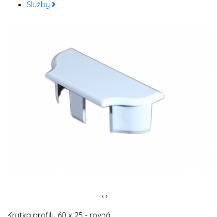
Služby
X
‹
›
Krytka profilu 60 x 25 - rovná